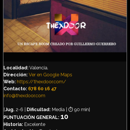
Localidad:
Valencia.
Dirección
:
Ver en Google Maps
Web:
https://thexdoor.com/
Contacto:
678 60 16 47
info@thexdoor.com
[
Jug.
2-6 |
Dificultad:
Media | ⏱️ 90 min]
10
PUNTUACIÓN GENERAL:
Historia:
Excelente