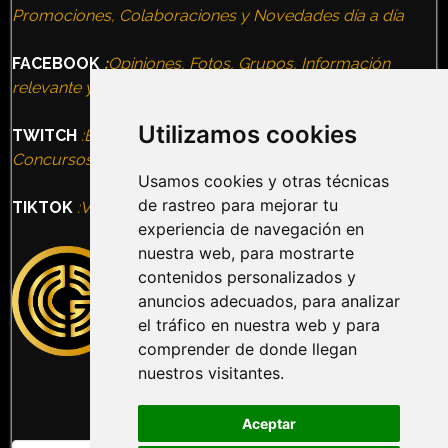
Promociones, Colaboraciones y Novedades día a día
FACEBOOK
:
Opiniones, Fotos, Grupos, Información
relevante y todas nuestras Experiencias
Utilizamos cookies
TWITCH
:Entrevistas, Terror Nights, VideoJuegos,
Concursos, Eventos
Usamos cookies y otras técnicas
de rastreo para mejorar tu
TIKTOK
:Vídeos, Humor, Información, Ocio alternativo
experiencia de navegación en
nuestra web, para mostrarte
contenidos personalizados y
anuncios adecuados, para analizar
el tráfico en nuestra web y para
comprender de donde llegan
nuestros visitantes.
Aceptar