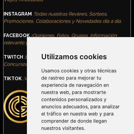
INSTAGRAM
:Todas nuestras Reviews, Sorteos,
Promociones, Colaboraciones y Novedades día a día
FACEBOOK
:
Opiniones, Fotos, Grupos, Información
relevante y todas nuestras Experiencias
Utilizamos cookies
TWITCH
:Entrevistas, Terror Nights, VideoJuegos,
Concursos, Eventos
Usamos cookies y otras técnicas
de rastreo para mejorar tu
TIKTOK
:Vídeos, Humor, Información, Ocio alternativo
experiencia de navegación en
nuestra web, para mostrarte
contenidos personalizados y
anuncios adecuados, para analizar
el tráfico en nuestra web y para
comprender de donde llegan
nuestros visitantes.