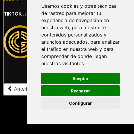
Usamos cookies y otras técnicas
de rastreo para mejorar tu
TIKTOK
:Vídeos, Humor, Información, Ocio alternativo
experiencia de navegación en
nuestra web, para mostrarte
contenidos personalizados y
anuncios adecuados, para analizar
el tráfico en nuestra web y para
comprender de donde llegan
nuestros visitantes.
Aceptar
Artículo anterior: COLORS BY EXPERIENCITY | Experienci
Artículo siguiente: ILLUSION | Descendient
Anterior
Siguiente
Rechazar
Configurar
COPYRIGHT© 2026 GIBA ESCAPE. All Rights Reserved.