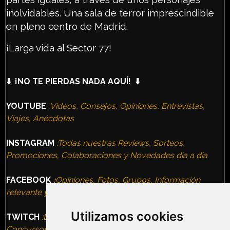
inolvidables. Una sala de terror imprescindible
en pleno centro de Madrid.
¡Larga vida al Sector 77!
⬇️ ¡NO TE PIERDAS NADA AQUÍ! ⬇️
YOUTUBE
:Vídeos, Consejos, Opiniones, Entrevistas,
Viajes, Anécdotas
INSTAGRAM
:Todas nuestras Reviews, Sorteos,
Promociones, Colaboraciones y Novedades día a día
FACEBOOK
:
Opiniones, Fotos, Grupos, Información
relevante y todas nuestras Experiencias
Utilizamos cookies
TWITCH
:Entrevistas, Terror Nights, VideoJuegos,
Concursos, Eventos