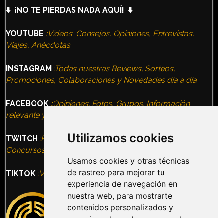
⬇️ ¡NO TE PIERDAS NADA AQUÍ! ⬇️
YOUTUBE
:Vídeos, Consejos, Opiniones, Entrevistas,
Viajes, Anécdotas
INSTAGRAM
:Todas nuestras Reviews, Sorteos,
Promociones, Colaboraciones y Novedades día a día
FACEBOOK
:
Opiniones, Fotos, Grupos, Información
relevante y todas nuestras Experiencias
Utilizamos cookies
TWITCH
:Entrevistas, Terror Nights, VideoJuegos,
Concursos, Eventos
Usamos cookies y otras técnicas
de rastreo para mejorar tu
TIKTOK
:Vídeos, Humor, Información, Ocio alternativo
experiencia de navegación en
nuestra web, para mostrarte
contenidos personalizados y