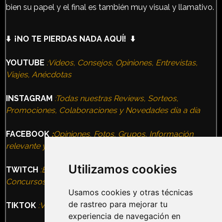
bien su papel y el final es también muy visual y llamativo.
⬇️ ¡NO TE PIERDAS NADA AQUÍ! ⬇️
YOUTUBE
:Vídeos, Consejos, Opiniones, Entrevistas,
Viajes, Anécdotas
INSTAGRAM
:Todas nuestras Reviews, Sorteos,
Promociones, Colaboraciones y Novedades día a día
FACEBOOK
:
Opiniones, Fotos, Grupos, Información
relevante y todas nuestras Experiencias
Utilizamos cookies
TWITCH
:Entrevistas, Terror Nights, VideoJuegos,
Concursos, Eventos
Usamos cookies y otras técnicas
de rastreo para mejorar tu
TIKTOK
:Vídeos, Humor, Información, Ocio alternativo
experiencia de navegación en