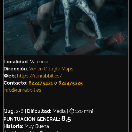
Localidad:
Valencia.
Dirección
:
Ver en Google Maps
Web:
https://runrabbit.es/
Contacto:
622475431
ó
622475325
info@runrabbit.es
[
Jug.
2-6 |
Dificultad:
Media | ⏱️ 120 min]
8,5
PUNTUACIÓN GENERAL:
Historia:
Muy Buena