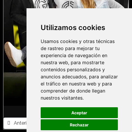
Utilizamos cookies
Usamos cookies y otras técnicas
de rastreo para mejorar tu
experiencia de navegación en
nuestra web, para mostrarte
contenidos personalizados y
anuncios adecuados, para analizar
el tráfico en nuestra web y para
comprender de donde llegan
nuestros visitantes.
Aceptar
Artículo anterior: ▷ Opinión CRONOLOGIC 2 | EL VIAJE
Artículo siguiente: ▷ Opinión CRONOLOGI
Anterior
Siguiente
Rechazar