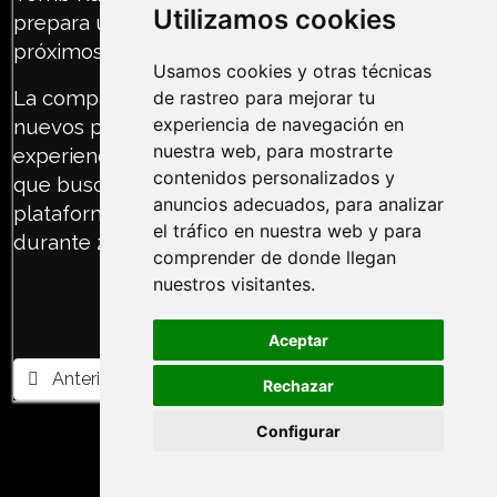
Utilizamos cookies
prepara un catálogo muy sólido para los
próximos meses.
Usamos cookies y otras técnicas
La compañía también reforzó su apuesta por
de rastreo para mejorar tu
experiencia de navegación en
nuevos proyectos, juegos de terror,
nuestra web, para mostrarte
experiencias multijugador y títulos exclusivos
contenidos personalizados y
que buscarán consolidar a PS5 como una de las
anuncios adecuados, para analizar
plataformas más atractivas del mercado
el tráfico en nuestra web y para
durante 2026 y 2027.
comprender de donde llegan
nuestros visitantes.
Aceptar
Artículo anterior: Summer Game Fest 2026: todos los anu
Artículo siguiente: God of War: Laufey es of
Anterior
Siguiente
Rechazar
Configurar